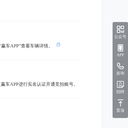
公众号
 或”赢车APP”查看车辆详情。
APP
咨询
赢车APP进行实名认证开通竞拍账号。
招聘
置顶