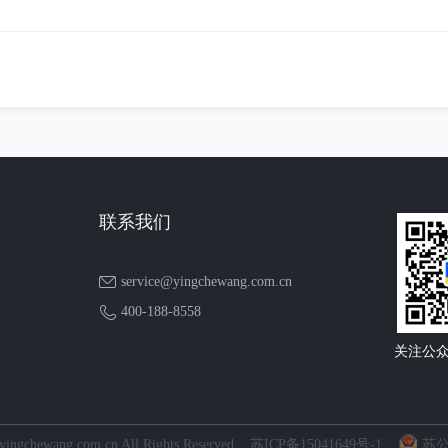
联系我们
service@yingchewang.com.cn
400-188-8558
关注公
 yingchewang.com.cn All Rights Reserved
苏ICP备15041649号-1
苏公