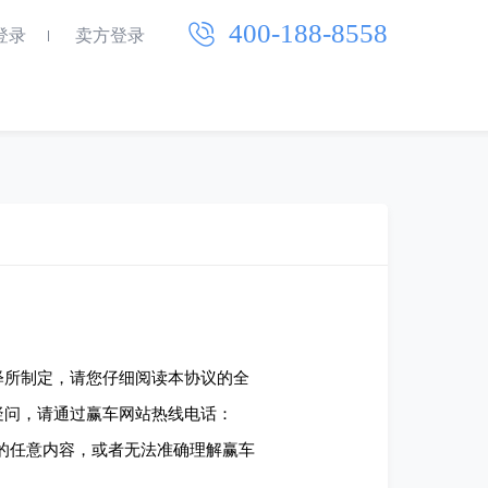
400-188-8558
登录
卖方登录
释所制定，请您仔细阅读本协议的全
疑问，请通过赢车网站热线电话：
协议的任意内容，或者无法准确理解赢车