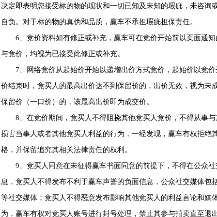
决定即表明您接受标的物的现状和一切已知及未知的瑕疵，未咨询
自负。对于标的物的真伪和品质，赢车不承担瑕疵担保责任。
6、竞价资料如有修正或补充，赢车可在竞价开始前以页面通知
与竞价，均视为已接受此修正或补充。
7、网络竞价从起始价开始以递增出价方式竞价，起始价以竞价
价结束时，竞买人的最高出价达不到保留价的，出价无效，视为未
保留价（一口价）的，该最高出价即为成交价。
8、在竞价期间，竞买人不得阻挠其他竞买人竞价，不得从事与
损害当事人或者其他竞买人利益的行为，一经发现，赢车有权拒绝
格，并保留追究其相关法律责任的权利。
9、竞买人同意在未征得赢车书面同意的前提下，不得在公众社
息，竞买人不得发布不利于赢车声誉的负面信息，公众社交媒体包
等社交媒体；竞买人不得恶意发布影响其他竞买人的利益言论和媒
为，赢车有权对竞买人账号进行封号处理，禁止其参与拍卖直至退