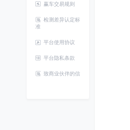
赢车交易规则
检测差异认定标
准
平台使用协议
平台隐私条款
致商业伙伴的信