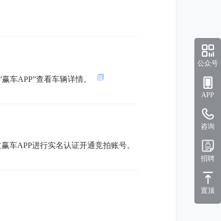
公众号
 或”赢车APP”查看车辆详情。
APP
咨询
赢车APP进行实名认证开通竞拍账号。
招聘
置顶