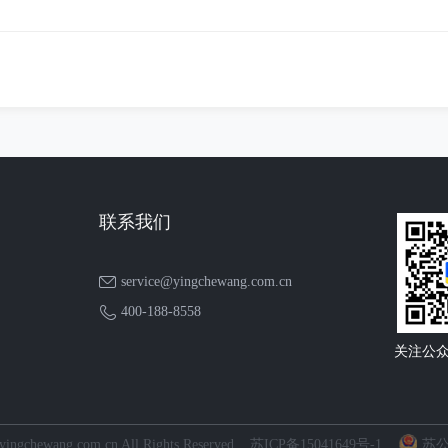
联系我们
service@yingchewang.com.cn
400-188-8558
关注公
 yingchewang.com.cn All Rights Reserved
苏ICP备15041649号-1
苏公